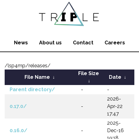
News
About us
Contact
Careers
/lsp4mp/releases/
File Size
File Name
↓
Date
↓
↓
Parent directory/
-
-
2026-
0.17.0/
-
Apr-22
17:47
2025-
0.16.0/
-
Dec-16
19:18